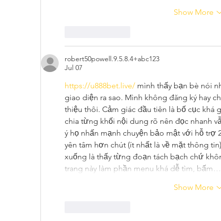
Show More
Like
Reply
robert50powell.9.5.8.4+abc123
Jul 07
https://u888bet.live/
 mình thấy bạn bè nói n
giao diện ra sao. Mình không đăng ký hay chơ
thiệu thôi. Cảm giác đầu tiên là bố cục khá 
chia từng khối nội dung rõ nên đọc nhanh vẫ
ý họ nhấn mạnh chuyện bảo mật với hỗ trợ 2
yên tâm hơn chút (ít nhất là về mặt thông tin
xuống là thấy từng đoạn tách bạch chứ khô
trang này làm phần menu khá dễ tìm, bấm…
Show More
Like
Reply