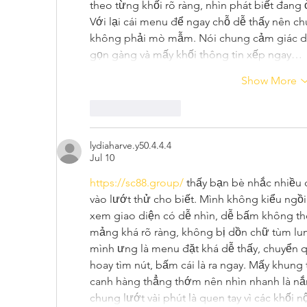
theo từng khối rõ ràng, nhìn phát biết đang
Với lại cái menu để ngay chỗ dễ thấy nên chu
không phải mò mẫm. Nói chung cảm giác dù
gọn gàng và mấy khối thông tin xếp ngay…
Show More
Like
Reply
lydiaharve.y50.4.4.4
Jul 10
https://sc88.group/
 thấy bạn bè nhắc nhiều
vào lướt thử cho biết. Mình không kiểu ngồi
xem giao diện có dễ nhìn, dễ bấm không thôi
mảng khá rõ ràng, không bị dồn chữ tùm lu
mình ưng là menu đặt khá dễ thấy, chuyển q
hoay tìm nút, bấm cái là ra ngay. Mấy khung 
canh hàng thẳng thớm nên nhìn nhanh là nắm
chung lướt vài phút là quen tay vì các khối 