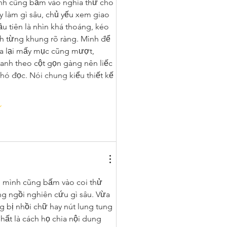
nh cũng bấm vào nghía thử cho 
y làm gì sâu, chủ yếu xem giao 
ầu tiên là nhìn khá thoáng, kéo 
h từng khung rõ ràng. Mình để 
ua lại mấy mục cũng mượt, 
anh theo cột gọn gàng nên liếc 
ó đọc. Nói chung kiểu thiết kế 
n mình cũng bấm vào coi thử 
ng ngồi nghiên cứu gì sâu. Vừa 
ng bị nhồi chữ hay nút lung tung 
ất là cách họ chia nội dung 