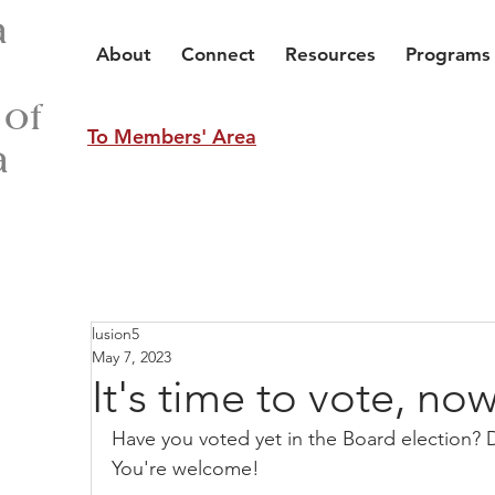
a
About
Connect
Resources
Programs
 of
To Members' Area
a
lusion5
May 7, 2023
It's time to vote, now
Have you voted yet in the Board election?
You're welcome!