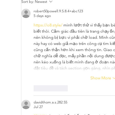
Sort by:
Newest
robert50powell.9.5.8.4+abc123
5 days ago
https://o8.style/
 mình lướt thử vì thấy bạn b
biết thôi. Cảm giác đầu tiên là trang chạy ổ
nên không bị bực vì phải chờ load. Mình cũ
này hay có web giả mạo trên công cụ tìm ki
cũng cẩn thận hơn khi xem thông tin. Giao 
chữ nghĩa dễ đọc, mấy phần nội dung được c
nên kéo xuống là biết mình đang ở đoạn nào.
đặt tiêu đề và tách section gọn gàng, nhìn 
Show More
Like
Reply
davidthom.a.s.282.55
Jul 27