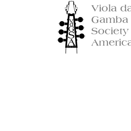
Viola d
Gamba
Society
Americ