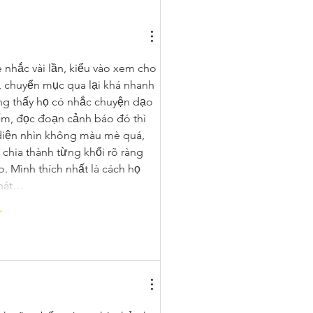
è nhắc vài lần, kiểu vào xem cho 
n, chuyển mục qua lại khá nhanh 
ng thấy họ có nhắc chuyện dạo 
ếm, đọc đoạn cảnh báo đó thì 
diện nhìn không màu mè quá, 
hia thành từng khối rõ ràng 
 Mình thích nhất là cách họ 
phát…