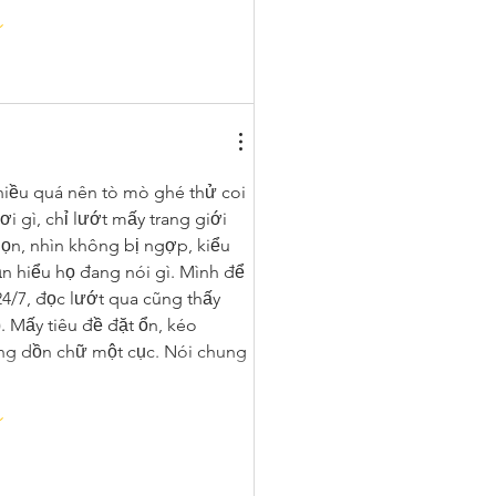
hiều quá nên tò mò ghé thử coi 
i gì, chỉ lướt mấy trang giới 
gọn, nhìn không bị ngợp, kiểu 
n hiểu họ đang nói gì. Mình để 
4/7, đọc lướt qua cũng thấy 
). Mấy tiêu đề đặt ổn, kéo 
ng dồn chữ một cục. Nói chung 