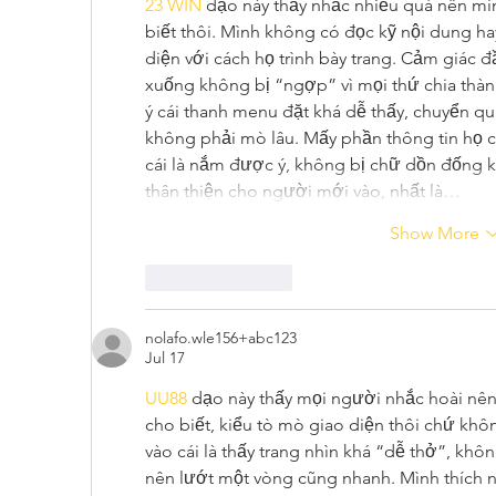
23 WIN
 dạo này thấy nhắc nhiều quá nên mì
biết thôi. Mình không có đọc kỹ nội dung ha
diện với cách họ trình bày trang. Cảm giác đ
xuống không bị “ngợp” vì mọi thứ chia thàn
ý cái thanh menu đặt khá dễ thấy, chuyển q
không phải mò lâu. Mấy phần thông tin họ c
cái là nắm được ý, không bị chữ dồn đống kh
thân thiện cho người mới vào, nhất là…
Show More
Like
Reply
nolafo.wle156+abc123
Jul 17
UU88
 dạo này thấy mọi người nhắc hoài nê
cho biết, kiểu tò mò giao diện thôi chứ khô
vào cái là thấy trang nhìn khá “dễ thở”, khô
nên lướt một vòng cũng nhanh. Mình thích nh