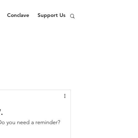
Conclave
Support Us
.
 Do you need a reminder? 