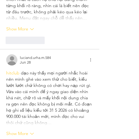
từng khối rõ ràng, nhìn cái là biết nên đọc 
từ đâu trước, không phải kéo qua kéo lại 
nhiều. Menu đặt ngay chỗ dễ thấy nên…
Show More
Like
Reply
luciand.urha.m.584
Jun 28
hitclub
 dạo này thấy mọi người nhắc hoài 
nên mình ghé vào xem thử cho biết, kiểu 
lướt lướt chứ không có chơi hay nạp rút gì. 
Vừa vào cái mình để ý ngay giao diện nhìn 
khá nét, chữ rõ và mấy khối nội dung chia 
ra gọn nên đọc không bị mỏi mắt. Có đoạn 
họ ghi số liệu kiểu tới 31 5 2026 có khoảng 
900.000 tài khoản mới, mình đọc cho vui 
thôi chứ cũng không…
Show More