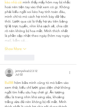
kèo nhà cái
 mình thấy mấy hôm nay bị nhắc 
hoài nên tiện tay vào thử xem có gì. Không 
phải kiểu ngồi soi kèo hay tính toán đâu, 
mình chỉ tò mò cách họ trình bày dữ liệu 
thôi. Lướt qua cái là thấy họ ưu tiên bảng 
tỷ lệ trực tuyến, nhìn khá sạch sẽ, chia cột 
rõ nên không bị hoa mắt. Mình thích nhất 
là phần cập nhật theo ngày (hôm nay ngày 
mai), bấm cái…
Show More
Like
Reply
jennysilva3.2.3.12
Jul 02
Ball88
 hôm bữa mình cũng tò mò bấm vào 
xem thử, kiểu chỉ lướt giao diện chứ không 
ngồi tìm hiểu sâu hay chơi gì. Ấn tượng 
đầu là trang nhìn khá sáng sủa, khoảng 
trắng vừa đủ nên không bị rối mắt. Mình 
thích nhất là cách họ chia nội dung thành 