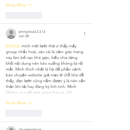
Show More
Like
Reply
jennysilva3.2.3.12
Jun 28
b52club
 mình mới lướt thử vì thấy mấy 
group nhắc hoài, vào cái là cảm giác trang 
này làm bố cục khá gọn, kiểu chia từng 
khối nội dung nên kéo xuống không bị rối 
mắt. Mình thích nhất là họ để phần cảnh 
báo chuyện website giả mạo ở chỗ khá dễ 
thấy, đọc lướt cũng nắm được ý là nên cẩn 
thận khi tải hay đăng ký linh tinh. Mình 
không có ngồi test game hay gì, chỉ…
Show More
Like
Reply
chusmeralaura