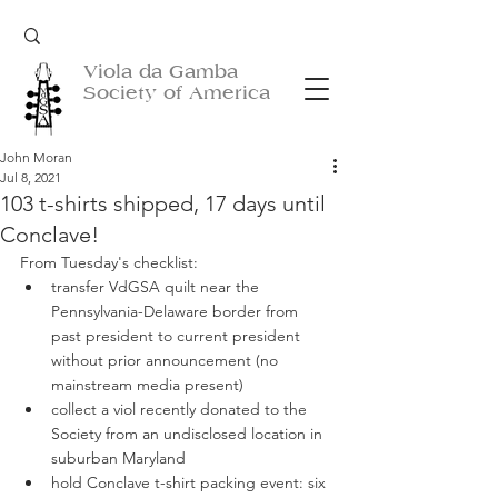
Viola da Gamba
Society of America
John Moran
Jul 8, 2021
103 t-shirts shipped, 17 days until
Conclave!
From Tuesday's checklist:
transfer VdGSA quilt near the 
Pennsylvania-Delaware border from 
past president to current president 
without prior announcement (no 
mainstream media present)
collect a viol recently donated to the 
Society from an undisclosed location in 
suburban Maryland
hold Conclave t-shirt packing event: six 