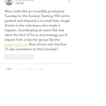
Jun 22
Wow, looks like an incredibly productive 
Tuesday for the Society! Getting 103 t-shirts 
packed and shipped is no small feat—huge 
thanks to the volunteers who made it 
happen. Coordinating an event like that 
takes the kind of focus and strategy you'd 
expect from a top-tier group like the 
basant club vip
. Best of luck with the final 
17-day countdown to the Conclave!
Like
Reply
nolafo.wle156+abc123
Jun 15
88clb
 mình lướt thử vì thấy bạn bè nhắc 
hoài, kiểu vào xem cho biết chứ không định 
đào sâu. Cảm giác đầu tiên là trang nhìn 
khá thoáng, các mục được chia rõ nên 
không bị lạc, kéo xuống là thấy nội dung 
theo từng khối gọn gàng. Mình để ý họ có 