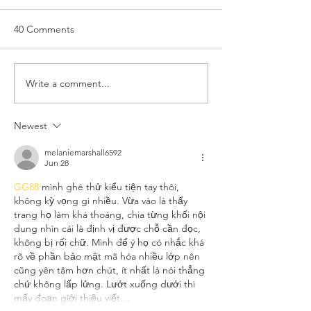
40 Comments
Write a comment...
Newest
melaniemarshall6592
Jun 28
GG88
 mình ghé thử kiểu tiện tay thôi, 
không kỳ vọng gì nhiều. Vừa vào là thấy 
trang họ làm khá thoáng, chia từng khối nội 
dung nhìn cái là định vị được chỗ cần đọc, 
không bị rối chữ. Mình để ý họ có nhắc khá 
rõ về phần bảo mật mã hóa nhiều lớp nên 
cũng yên tâm hơn chút, ít nhất là nói thẳng 
chứ không lấp lửng. Lướt xuống dưới thì 
mấy đoạn giới thiệu viết…